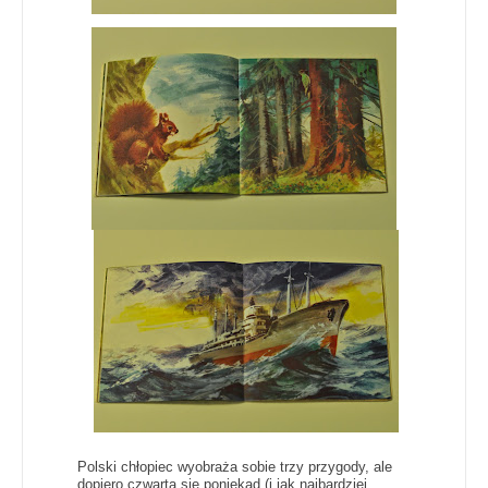
Polski chłopiec wyobraża sobie trzy przygody, ale
dopiero czwarta się poniekąd (i jak najbardziej