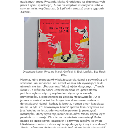
napisanych przez Ryszarda Marka Grońskiego (a zilustrowanych
przez Eryka Lipińskiego). Autor niewątpliwie intensywnie robił w
satyrze, m.in. współtworząc (z Lipińskim zresztą) znany tygodnik
„Szpilki”.
Drewniane konie, Ryszard Marek Groński, il. Eryk Lipiński, BW Ruch
1971
Historia, którą przedstawił w książeczce dla dzieci z pewnością ani
śmieszna, ani rubaszna, ani nawet wesoła lub wywołująca lekki
uśmiech nie jest. „Programowo” bliżej jej do klasycznych „Trzech
świnek”, o której to baśni Bettelheim pisał, że „przedstawia
problem wyboru między rządzeniem się w życiu zasadą
przyjemności, a kierowaniem się zasadą rzeczywistości”. O ile
jednak opowieść o świnkach wyraźnie skierowana została do
dorastających dzieci i kończy ją istotna, nomen omen krzepiąca,
nauka, o tyle
z "Drewnianymi końmi" sprawa taka oczywista nie
jest. Według mnie przede wszystkim powinni ją przeczytać
maturzyści, którzy wybierają kierunek studiów. Młodsi chyba jej w
pełni nie zrozumieją. Chociaż może właśnie zrozumieją! Może
pasuje do dzisiejszych, szalonych i dziwnych czasów, kiedy już
kilkuletnim dzieciom rodzice wybierają drogę życiową i zawodową?
„Synku, córeczko chyba nie chcecie być jak ten konik z karuzeli?”.