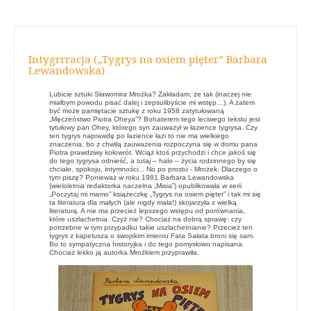
Intygrrracja („Tygrys na osiem pięter” Barbara
Lewandowska)
Lubicie sztuki Sławomira Mrożka? Zakładam, że tak (inaczej nie
miałbym powodu pisać dalej i zepsulibyście mi wstęp…). A zatem
być może pamiętacie sztukę z roku 1958 zatytułowaną
„Męczeństwo Piotra Oheya”? Bohaterem tego leciwego tekstu jest
tytułowy pan Ohey, którego syn zauważył w łazience tygrysa. Czy
ten tygrys naprawdę po łazience łazi to nie ma wielkiego
znaczenia, bo z chwilą zauważenia rozpoczyna się w domu pana
Piotra prawdziwy kołowrót. Wciąż ktoś przychodzi i chce jakoś się
do tego tygrysa odnieść, a tutaj – halo – życia rodzinnego by się
chciało, spokoju, intymności... No po prostu - Mrożek. Dlaczego o
tym piszę? Ponieważ w roku 1981 Barbara Lewandowska
(wieloletnia redaktorka naczelna „Misia”) opublikowała w serii
„Poczytaj mi mamo” książeczkę „Tygrys na osiem pięter” i tak mi się
ta literatura dla małych (ale nigdy mała!) skojarzyła z wielką
literaturą. A nie ma przecież lepszego wstępu od porównania,
które uszlachetnia. Czyż nie? Chociaż na dobrą sprawę: czy
potrzebne w tym przypadku takie uszlachetnianie? Przecież ten
tygrys z kapelusza o swojskim imieniu Fata Sałata broni się sam.
Bo to sympatyczna historyjka i do tego pomysłowo napisana.
Chociaż lekko ją autorka Mrożkiem przyprawiła.