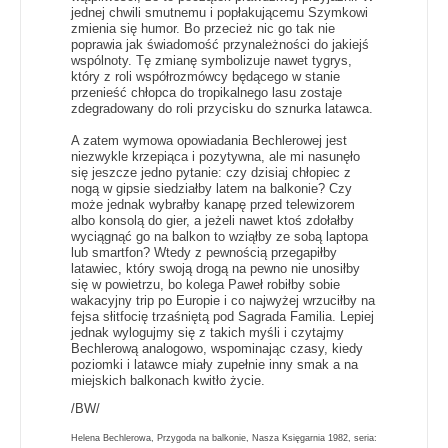
jednej chwili smutnemu i popłakującemu Szymkowi
zmienia się humor. Bo przecież nic go tak nie
poprawia jak świadomość przynależności do jakiejś
wspólnoty. Tę zmianę symbolizuje nawet tygrys,
który z roli współrozmówcy będącego w stanie
przenieść chłopca do tropikalnego lasu zostaje
zdegradowany do roli przycisku do sznurka latawca.
A zatem wymowa opowiadania Bechlerowej jest
niezwykle krzepiąca i pozytywna, ale mi nasunęło
się jeszcze jedno pytanie: czy dzisiaj chłopiec z
nogą w gipsie siedziałby latem na balkonie? Czy
może jednak wybrałby kanapę przed telewizorem
albo konsolą do gier, a jeżeli nawet ktoś zdołałby
wyciągnąć go na balkon to wziąłby ze sobą laptopa
lub smartfon? Wtedy z pewnością przegapiłby
latawiec, który swoją drogą na pewno nie unosiłby
się w powietrzu, bo kolega Paweł robiłby sobie
wakacyjny trip po Europie i co najwyżej wrzuciłby na
fejsa słitfocię trzaśniętą pod Sagrada Familia. Lepiej
jednak wylogujmy się z takich myśli i czytajmy
Bechlerową analogowo, wspominając czasy, kiedy
poziomki i latawce miały zupełnie inny
smak a na
miejskich balkonach kwitło życie.
/BW/
Helena Bechlerowa, Przygoda na balkonie, Nasza Księgarnia 1982, seria: