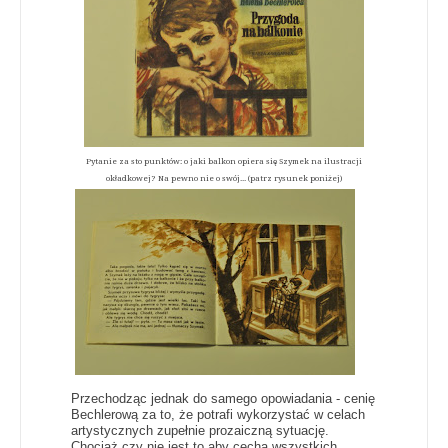
Pytanie za sto punktów: o jaki balkon opiera się Szymek na ilustracji
okładkowej? Na pewno nie o swój... (patrz rysunek poniżej)
Przechodząc jednak do samego opowiadania - cenię
Bechlerową za to, że potrafi wykorzystać w celach
artystycznych zupełnie prozaiczną sytuację.
Chociaż czy nie jest to aby cecha wszystkich