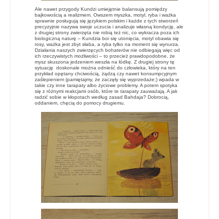
Ale nawet przygody Kundzi umiejętnie balansują pomiędzy
bajkowością a realizmem. Owszem myszka, motyl, ryba i ważka
sprawnie posługują się językiem polskim i każde z tych stworzeń
precyzyjnie nazywa swoje uczucia i analizuje własną kondycję, ale
z drugiej strony zwierzęta nie robią też nic, co wykracza poza ich
biologiczną naturę – Kundzia boi się utonięcia, motyl obawia się
rosy, ważka jest zbyt słaba, a ryba tylko na moment się wynurza.
Działania naszych zwierzęcych bohaterów nie odbiegają więc od
ich rzeczywistych możliwości – to przecież prawdopodobne, że
mysz skuszona jedzeniem weszła na łódkę. Z drugiej strony tę
sytuację doskonale można odnieść do człowieka, który na ten
przykład opętany chciwością, żądzą czy nawet konsumpcyjnym
zaślepieniem (pamiętajmy, że zaczęły się wyprzedaże;) wpada w
takie czy inne tarapaty albo życiowe problemy. A potem spotyka
się z różnymi reakcjami osób, które te tarapaty zauważają. A jak
radzić sobie w kłopotach według zasad Bahdaja? Dobrocią,
oddaniem, chęcią do pomocy drugiemu.