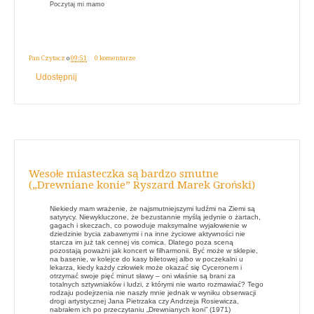
Poczytaj mi mamo
Pan Czytacz
o
09:51
0 komentarze
Udostępnij
Wesołe miasteczka są bardzo smutne
(„Drewniane konie” Ryszard Marek Groński)
Niekiedy mam wrażenie, że najsmutniejszymi ludźmi na Ziemi są
satyrycy. Niewykluczone, że bezustannie myślą jedynie o żartach,
gagach i skeczach, co powoduje maksymalne wyjałowienie w
dziedzinie bycia zabawnymi i na inne życiowe aktywności nie
starcza im już tak cennej vis comica. Dlatego poza sceną
pozostają poważni jak koncert w filharmonii. Być może w sklepie,
na basenie, w kolejce do kasy biletowej albo w poczekalni u
lekarza, kiedy każdy człowiek może okazać się Cyceronem i
otrzymać swoje pięć minut sławy – oni właśnie są brani za
totalnych sztywniaków i ludzi, z którymi nie warto rozmawiać? Tego
rodzaju podejrzenia nie naszły mnie jednak w wyniku obserwacji
drogi artystycznej Jana Pietrzaka czy Andrzeja Rosiewicza,
nabrałem ich po przeczytaniu „Drewnianych koni” (1971)