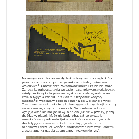
Na ósmym zaś mieszka młody, lekko niewydarzony magik, który
posiada rzecz jasna cylinder, jednak nie potrafi go właściwie
wykorzystać. Uparcie chce wyczarować królika i za nic nie może.
Za radą kolegi postanawia wreszcie najsampierw zmaterializować
sałatę, za którą królik powinien wyskoczyć – ale wyskakuje nie
królik a tygrys o imieniu Fata Sałata. Oczywiście wszyscy
mieszkańcy wpadają w popłoch i chronią się w ciemnej piwnicy.
Tam przestraszeni nasłuchują kroków tygrysa i przy okazji poznają
się wzajemnie, a my poznajemy ich. Na przełamanie lodów
wypijają wspólnie sok jabłkowy, a potem (już nie w piwnicy) jedzą
drożdżowy placek. Może nie będę zdradzał, co wywabiło
mieszkańców z podziemia i jak to się kończy – w każdym razie
dzięki tygrysowi sąsiedzi z bloku przestają być dla siebie
anonimowi i zbliża ich wspólne, traumatyczne przeżycie (któremu
zresztą autorka nadała absurdalne, mrożkowskie rysy).