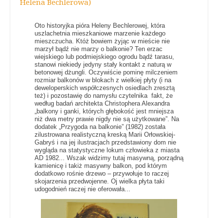
Helena Bechlerowa)
Oto historyjka pióra Heleny Bechlerowej, która
uszlachetnia mieszkaniowe marzenie każdego
mieszczucha. Któż bowiem żyjąc w mieście nie
marzył bądź nie marzy o balkonie? Ten erzac
wiejskiego lub podmiejskiego ogrodu bądź tarasu,
stanowi niekiedy jedyny stały kontakt z naturą w
betonowej dżungli. Oczywiście pominę milczeniem
rozmiar balkonów w blokach z wielkiej płyty (i na
deweloperskich współczesnych osiedlach zresztą
też) i pozostawię do namysłu czytelnika fakt, że
według badań architekta Christophera Alexandra
„balkony i ganki, których głębokość jest mniejsza
niż dwa metry prawie nigdy nie są użytkowane”. Na
dodatek „Przygoda na balkonie” (1982) została
zilustrowana realistyczną kreską Marii Orłowskiej-
Gabryś i na jej ilustracjach przedstawiony dom nie
wygląda na statystyczne lokum człowieka z miasta
AD 1982... Wszak widzimy tutaj masywną, porządną
kamienicę i takiż masywny balkon, pod którym
dodatkowo rośnie drzewo – przywołuje to raczej
skojarzenia przedwojenne. Oj wielka płyta taki
udogodnień raczej nie oferowała...