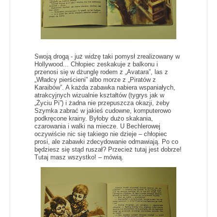
Swoją drogą - już widzę taki pomysł zrealizowany w
Hollywood... Chłopiec zeskakuje z balkonu i
przenosi się w dżunglę rodem z „Avatara”, las z
„Władcy pierścieni” albo morze z „Piratów z
Karaibów”. A każda zabawka nabiera wspaniałych,
atrakcyjnych wizualnie kształtów (tygrys jak w
„Życiu Pi”) i żadna nie przepuszcza okazji, żeby
Szymka zabrać w jakieś cudowne, komputerowo
podkręcone krainy. Byłoby dużo skakania,
czarowania i walki na miecze. U Bechlerowej
oczywiście nic się takiego nie dzieje – chłopiec
prosi, ale zabawki zdecydowanie odmawiają. Po co
będziesz się stąd ruszał? Przecież tutaj jest dobrze!
Tutaj masz wszystko! – mówią.