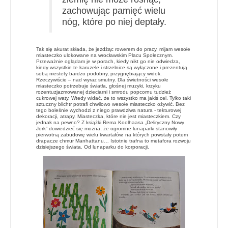
zachowując pamięć wielu
nóg, które po niej deptały.
Tak się akurat składa, że jeżdżąc rowerem do pracy, mijam wesołe
miasteczko ulokowane na wrocławskim Placu Społecznym.
Przeważnie oglądam je w porach, kiedy nikt go nie odwiedza,
kiedy wszystkie te karuzele i strzelnice są wyłączone i prezentują
sobą niestety bardzo podobny, przygnębiający widok.
Rzeczywiście – nad wyraz smutny. Dla świetności wesołe
miasteczko potrzebuje światła, głośnej muzyki, krzyku
rozentuzjazmowanej dzieciarni i smrodu popcornu tudzież
cukrowej waty. Wtedy widać, że to wszystko ma jakiś cel. Tylko taki
sztuczny blichtr potrafi chwilowo wesołe miasteczko ożywić. Bez
tego boleśnie wychodzi z niego prawdziwa natura - tekturowej
dekoracji, atrapy. Miasteczka, które nie jest miasteczkiem. Czy
jednak na pewno? Z książki Rema Koolhaasa „Deliryczny Nowy
Jork” dowiedzieć się można, że ogromne lunaparki stanowiły
pierwotną zabudowę wielu kwartałów, na których powstały potem
drapacze chmur Manhattanu… Istotnie trafna to metafora rozwoju
dzisiejszego świata. Od lunaparku do korporacji.