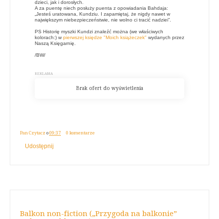
dzieci, jak i dorosłych.
A za puentę niech posłuży puenta z opowiadania Bahdaja:
„Jesteś uratowana, Kundziu. I zapamiętaj, że nigdy nawet w
największym niebezpieczeństwie, nie wolno ci tracić nadziei”.
PS Historię myszki Kundzi znaleźć można (we właściwych
kolorach:) w
pierwszej księdze "Moich książeczek"
wydanych przez
Naszą Księgarnię.
/BW/
Pan Czytacz
o
09:37
0 komentarze
Udostępnij
Balkon non-fiction („Przygoda na balkonie”