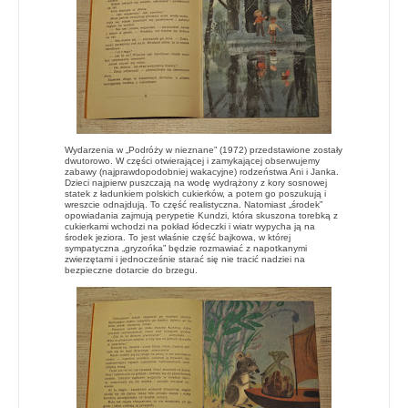
Wydarzenia w „Podróży w nieznane” (1972) przedstawione zostały
dwutorowo. W części otwierającej i zamykającej obserwujemy
zabawy (najprawdopodobniej wakacyjne) rodzeństwa Ani i Janka.
Dzieci najpierw puszczają na wodę wydrążony z kory sosnowej
statek z ładunkiem polskich cukierków, a potem go poszukują i
wreszcie odnajdują. To część realistyczna. Natomiast „środek”
opowiadania zajmują perypetie Kundzi, która skuszona torebką z
cukierkami wchodzi na pokład łódeczki i wiatr wypycha ją na
środek jeziora. To jest właśnie część bajkowa, w której
sympatyczna „gryzońka” będzie rozmawiać z napotkanymi
zwierzętami i jednocześnie starać się nie tracić nadziei na
bezpieczne dotarcie do brzegu.