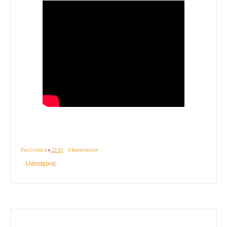
Pan Czytacz
o
22:42
0 komentarze
Udostępnij