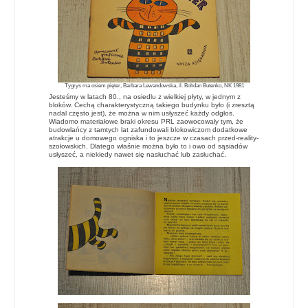
Tygrys ma osiem pięter, Barbara Lewandowska, il. Bohdan Butenko, NK 1981
Jesteśmy w latach 80., na osiedlu z wielkiej płyty, w jednym z
bloków. Cechą charakterystyczną takiego budynku było (i zresztą
nadal często jest), że można w nim usłyszeć każdy odgłos.
Wiadomo materiałowe braki okresu PRL zaowocowały tym, że
budowlańcy z tamtych lat zafundowali blokowiczom dodatkowe
atrakcje u domowego ogniska i to jeszcze w czasach przed-reality-
szołowskich. Dlatego właśnie można było to i owo od sąsiadów
usłyszeć, a niekiedy nawet się nasłuchać lub zasłuchać.