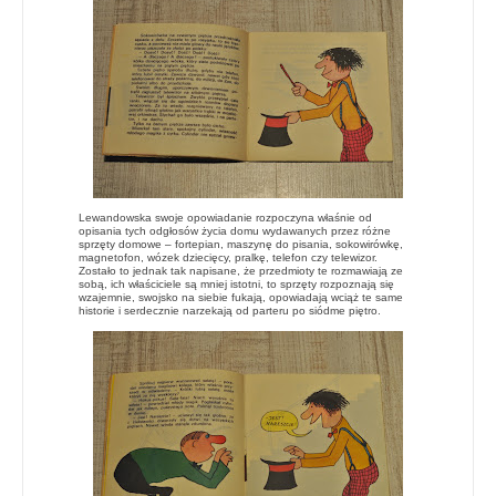
Lewandowska swoje opowiadanie rozpoczyna właśnie od
opisania tych odgłosów życia domu wydawanych przez różne
sprzęty domowe – fortepian, maszynę do pisania, sokowirówkę,
magnetofon, wózek dziecięcy, pralkę, telefon czy telewizor.
Zostało to jednak tak napisane, że przedmioty te rozmawiają ze
sobą, ich właściciele są mniej istotni, to sprzęty rozpoznają się
wzajemnie, swojsko na siebie fukają, opowiadają wciąż te same
historie i serdecznie narzekają od parteru po siódme piętro.