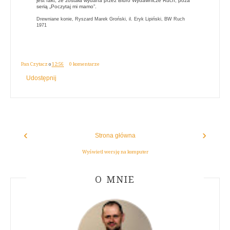
jest fakt, że została wydana przez Biuro Wydawnicze Ruch, poza
serią „Poczytaj mi mamo”.
Drewniane konie, Ryszard Marek Groński, il. Eryk Lipiński, BW Ruch
1971
Pan Czytacz
o
12:56
0 komentarze
Udostępnij
‹
›
Strona główna
Wyświetl wersję na komputer
ABOUT AUTHOR
O MNIE