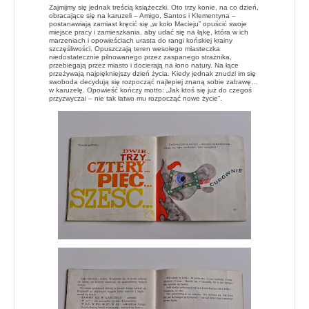
Zajmijmy się jednak treścią książeczki. Oto trzy konie, na co dzień,
obracające się na karuzeli – Amigo, Santos i Klementyna –
postanawiają zamiast kręcić się „w koło Macieju” opuścić swoje
miejsce pracy i zamieszkania, aby udać się na łąkę, która w ich
marzeniach i opowieściach urasta do rangi końskiej krainy
szczęśliwości. Opuszczają teren wesołego miasteczka
niedostatecznie pilnowanego przez zaspanego strażnika,
przebiegają przez miasto i docierają na łono natury. Na łące
przeżywają najpiękniejszy dzień życia. Kiedy jednak znudzi im się
swoboda decydują się rozpocząć najlepiej znaną sobie zabawę…
w karuzelę. Opowieść kończy motto: „Jak ktoś się już do czegoś
przyzwyczai – nie tak łatwo mu rozpocząć nowe życie”.