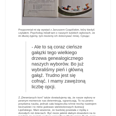
Przypomniał mi się wywiad z Januszem Czapińskim, który kiedyś
czytałem. Psycholog mówił tam o naszych ludzkich wyborach, że
im dłużej żyjemy, tym możemy ich dokonywać mniej. Cytując:
- Ale to są coraz cieńsze
gałązki tego wielkiego
drzewa genealogicznego
naszych wyborów. Bo już
wybraliśmy pień i główną
gałąź. Trudno jest się
cofnąć. I mamy zawężoną
liczbę opcji.
Z „Drewnianych koni” także dowiadujemy się, że nasze wybory w
pewnym momencie nas determinują, ograniczają. To na pewno
przydatna nauka, jednak cała książeczka tchnie trochę nastrojem
beznadziei i to mimo jaskrawo wielokolorowych ilustracji
Lipińskiego. Mam wrażenie, że bardziej powstała z myślą o
dorosłych niż dzieciach. Być może jakimś słabym dowodem na to