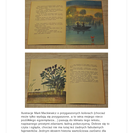
Ilustracje Marii Mackiewicz o przygaszonych kolorach (chociaż
może tylko wydają się przygaszone, a to wina mojego nieco
pożółkłego egzemplarza…) pasują do klimatu tego tekstu,
napisanego prostymi zdaniami, ładną polszczyzną. Dobrze się to
czyta i ogląda, chociaż nie ma tutaj też żadnych fabularnych
fajerwerków. Jednym słowem historia wartościowa zarówno dla