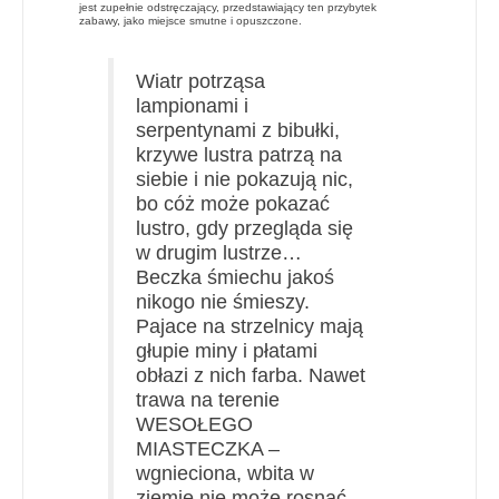
jest zupełnie odstręczający, przedstawiający ten przybytek
zabawy, jako miejsce smutne i opuszczone.
Wiatr potrząsa
lampionami i
serpentynami z bibułki,
krzywe lustra patrzą na
siebie i nie pokazują nic,
bo cóż może pokazać
lustro, gdy przegląda się
w drugim lustrze…
Beczka śmiechu jakoś
nikogo nie śmieszy.
Pajace na strzelnicy mają
głupie miny i płatami
obłazi z nich farba. Nawet
trawa na terenie
WESOŁEGO
MIASTECZKA –
wgnieciona, wbita w
ziemię nie może rosnąć,