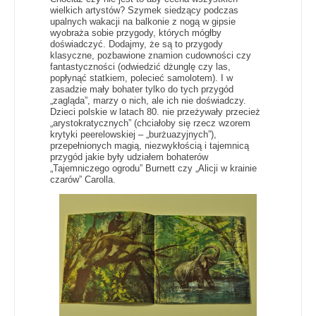
wielkich artystów? Szymek siedzący podczas
upalnych wakacji na balkonie z nogą w gipsie
wyobraża sobie przygody, których mógłby
doświadczyć. Dodajmy, że są to przygody
klasyczne, pozbawione znamion cudowności czy
fantastyczności (odwiedzić dżunglę czy las,
popłynąć statkiem, polecieć samolotem). I w
zasadzie mały bohater tylko do tych przygód
„zagląda”, marzy o nich, ale ich nie doświadczy.
Dzieci polskie w latach 80. nie przeżywały przecież
„arystokratycznych” (chciałoby się rzecz wzorem
krytyki peerelowskiej – „burżuazyjnych”),
przepełnionych magią, niezwykłością i tajemnicą
przygód jakie były udziałem bohaterów
„Tajemniczego ogrodu” Burnett czy „Alicji w krainie
czarów” Carolla.