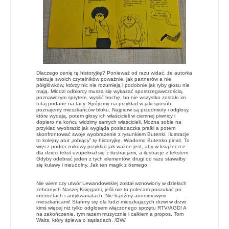
Dlaczego cenię tę historyjkę? Ponieważ od razu widać, że autorka
traktuje swoich czytelników poważnie, jak partnerów a nie
półgłówków, którzy nic nie rozumieją i podobnie jak ryby głosu nie
mają. Młodzi odbiorcy muszą się wykazać spostrzegawczością,
poznawczym sprytem, wysilić trochę, bo nie wszystko zostało im
tutaj podane na tacy. Spójrzmy na przykład w jaki sposób
poznajemy mieszkańców bloku. Najpierw są przedmioty i odgłosy,
które wydają, potem głosy ich właścicieli w ciemnej piwnicy i
dopiero na końcu widzimy samych właścicieli. Można sobie na
przykład wyobrazić jak wygląda posiadaczka pralki a potem
skonfrontować swoje wyobrażenie z rysunkiem Butenki. Ilustracje
to kolejny atut „robiący” tę historyjkę. Wiadomo Butenko pinxit. To
wręcz podręcznikowy przykład jak ważne jest, aby w książeczce
dla dzieci tekst uzupełniał się z ilustracjami, a ilustracje z tekstem.
Gdyby odebrać jeden z tych elementów, drugi od razu stawałby
się kulawy i nieudolny. Jak ten magik z ósmego.
Nie wiem czy utwór Lewandowskiej został wznowiony w dziełach
zebranych Naszej Księgarni, jeśli nie to polecam poszukać po
internetach i antykwariatach. Nie bądźmy anonimowymi
mieszkańcami! Stańmy się dla ludzi mieszkających drzwi w drzwi
kimś więcej niż tylko odgłosem włączonego sprzętu RTV/AGD! A
na zakończenie, tym razem muzycznie i całkiem a propos, Tom
Waits, który śpiewa o sąsiadach. /BW/