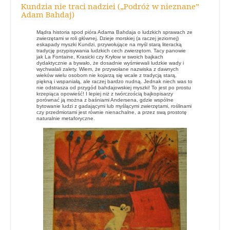
Kundzia nie traci nadziei („Podróż w nieznane”
Adam Bahdaj)
Mądra historia spod pióra Adama Bahdaja o ludzkich sprawach ze
zwierzętami w roli głównej. Dzieje morskiej (a raczej jeziornej)
eskapady myszki Kundzi, przywołujące na myśl starą literacką
tradycję przypisywania ludzkich cech zwierzętom. Tacy panowie
jak La Fontaine, Krasicki czy Kryłow w swoich bajkach
dydaktycznie a bywało, że dosadnie wyśmiewali ludzkie wady i
wychwalali zalety. Wiem, że przywołane nazwiska z dawnych
wieków wielu osobom nie kojarzą się wcale z tradycją starą,
piękną i wspaniałą, ale raczej bardzo nudną. Jednak niech was to
nie odstrasza od przygód bahdajowskiej myszki! To jest po prostu
krzepiąca opowieść! I lepiej niż z twórczością bajkopisarzy
porównać ją można z baśniami Andersena, gdzie wspólne
bytowanie ludzi z gadającymi lub myślącymi zwierzętami, roślinami
czy przedmiotami jest równie nienachalne, a przez swą prostotę
naturalnie metaforyczne.