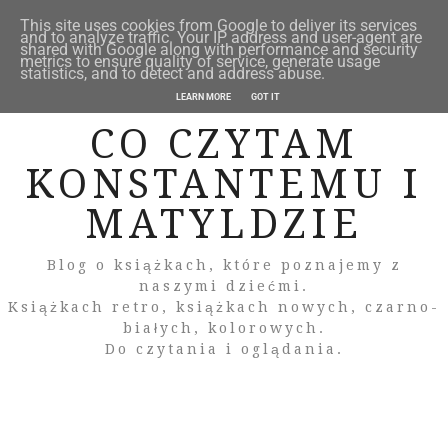
This site uses cookies from Google to deliver its services
and to analyze traffic. Your IP address and user-agent are
shared with Google along with performance and security
metrics to ensure quality of service, generate usage
statistics, and to detect and address abuse.
LEARN MORE
GOT IT
CO CZYTAM
KONSTANTEMU I
MATYLDZIE
Blog o książkach, które poznajemy z
naszymi dziećmi.
Książkach retro, książkach nowych, czarno-
białych, kolorowych.
Do czytania i oglądania.