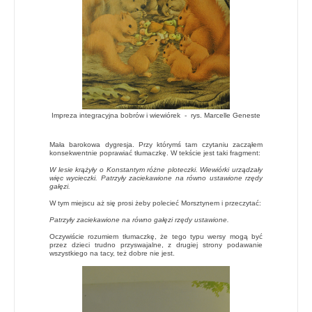
Impreza integracyjna bobrów i wiewiórek -
rys. Marcelle Geneste
Mała barokowa dygresja. Przy którymś tam czytaniu zacząłem
konsekwentnie poprawiać tłumaczkę. W tekście jest taki fragment:
W lesie krążyły o Konstantym różne ploteczki. Wiewiórki urządzały
więc wycieczki. Patrzyły zaciekawione na równo ustawione rzędy
gałęzi.
W tym miejscu aż się prosi żeby polecieć Morsztynem i przeczytać:
Patrzyły zaciekawione na równo gałęzi rzędy ustawione.
Oczywiście rozumiem tłumaczkę, że tego typu wersy mogą być
przez dzieci trudno przyswajalne, z drugiej strony podawanie
wszystkiego na tacy, też dobre nie jest.