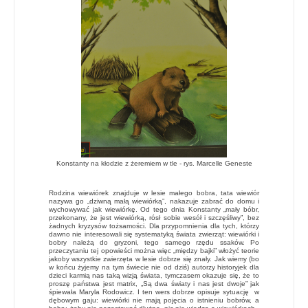
Konstanty na kłodzie z żeremiem w tle - rys.
Marcelle Geneste
Rodzina wiewiórek znajduje w lesie małego bobra, tata wiewiór
nazywa go „dziwną małą wiewiórką”, nakazuje zabrać do domu i
wychowywać jak wiewiórkę. Od tego dnia Konstanty „mały bóbr,
przekonany, że jest wiewiórką, rósł sobie wesół i szczęśliwy”, bez
żadnych kryzysów tożsamości. Dla przypomnienia dla tych, którzy
dawno nie interesowali się systematyką świata zwierząt: wiewiórki i
bobry należą do gryzoni, tego samego rzędu ssaków. Po
przeczytaniu tej opowieści można więc „między bajki” włożyć teorie
jakoby wszystkie zwierzęta w lesie dobrze się znały. Jak wiemy (bo
w końcu żyjemy na tym świecie nie od dziś) autorzy historyjek dla
dzieci karmią nas taką wizją świata, tymczasem okazuje się, że to
proszę państwa jest matrix, „Są dwa światy i nas jest dwoje” jak
śpiewała Maryla Rodowicz. I ten wers dobrze opisuje sytuację w
dębowym gaju: wiewiórki nie mają pojęcia o istnieniu bobrów, a