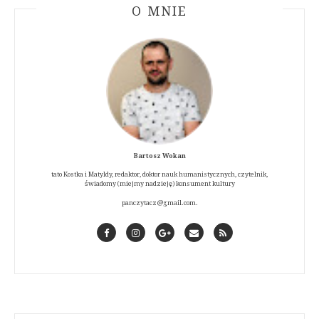
ABOUT AUTHOR
O MNIE
Bartosz Wokan
tato Kostka i Matyldy, redaktor, doktor nauk humanistycznych, czytelnik,
świadomy (miejmy nadzieję) konsument kultury
panczytacz@gmail.com.
Facebook
Instagram
GooglePlus
Contact
RSS