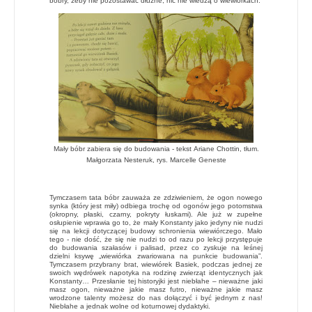
bobry, żeby nie pozostawać dłużne, nic nie wiedzą o wiewiórkach.
Mały bóbr zabiera się do budowania - tekst
Ariane Chottin,
tłum.
Małgorzata Nesteruk,
rys. Marcelle Geneste
Tymczasem tata bóbr zauważa ze zdziwieniem, że ogon nowego
synka (który jest miły) odbiega trochę od ogonów jego potomstwa
(okropny, płaski, czarny, pokryty łuskami). Ale już w zupełne
osłupienie wprawia go to, że mały Konstanty jako jedyny nie nudzi
się na lekcji dotyczącej budowy schronienia wiewiórczego. Mało
tego - nie dość, że się nie nudzi to od razu po lekcji przystępuje
do budowania szałasów i palisad, przez co zyskuje na leśnej
dzielni ksywę „wiewiórka zwariowana na punkcie budowania”.
Tymczasem przybrany brat, wiewiórek Basiek, podczas jednej ze
swoich wędrówek napotyka na rodzinę zwierząt identycznych jak
Konstanty… Przesłanie tej historyjki jest niebłahe – nieważne jaki
masz ogon, nieważne jakie masz futro, nieważne jakie masz
wrodzone talenty możesz do nas dołączyć i być jednym z nas!
Niebłahe a jednak wolne od koturnowej dydaktyki.