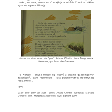
hasło „one race, animal race” znajduje w tekście Chottina całkiem
zgrabną egzemplifikację.
Jedna ze stron o nazwie "pac",
Ariane Chottin,
tłum. Małgorzata
Nesteruk,
rys. Marcelle Geneste
PS Kurcze – chyba muszę się leczyć z pisania quasi-mądrych
zakończeń. Sami rozumiecie – lata polonistycznej indoktrynacji
robią swoje...
/BW/
„Mały bóbr silny jak żubr”, autor: Ariane Chottin, ilustracje: Marcelle
Geneste, tłum. Małgorzata Nesteruk, wyd. Egmont 1999