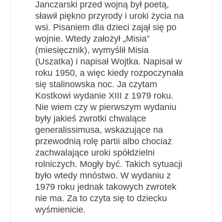
Janczarski przed wojną był poetą,
sławił piękno przyrody i uroki życia na
wsi. Pisaniem dla dzieci zajął się po
wojnie. Wtedy założył „Misia”
(miesięcznik), wymyślił Misia
(Uszatka) i napisał Wojtka. Napisał w
roku 1950, a więc kiedy rozpoczynała
się stalinowska noc. Ja czytam
Kostkowi wydanie XIII z 1979 roku.
Nie wiem czy w pierwszym wydaniu
były jakieś zwrotki chwalące
generalissimusa, wskazujące na
przewodnią rolę partii albo chociaż
zachwalające uroki spółdzielni
rolniczych. Mogły być. Takich sytuacji
było wtedy mnóstwo. W wydaniu z
1979 roku jednak takowych zwrotek
nie ma. Za to czyta się to dziecku
wyśmienicie.