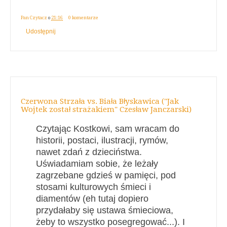
Pan Czytacz
o
21:16
0 komentarze
Udostępnij
Czerwona Strzała vs. Biała Błyskawica ("Jak
Wojtek został strażakiem" Czesław Janczarski)
Czytając Kostkowi, sam wracam do
historii, postaci, ilustracji, rymów,
nawet zdań z dzieciństwa.
Uświadamiam sobie, że leżały
zagrzebane gdzieś w pamięci, pod
stosami kulturowych śmieci i
diamentów (eh tutaj dopiero
przydałaby się ustawa śmieciowa,
żeby to wszystko posegregować...). I