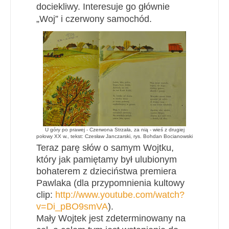
dociekliwy. Interesuje go głównie
„Woj” i czerwony samochód.
U góry po prawej - Czerwona Strzała, za nią - wieś z drugiej
połowy XX w.,
tekst: Czesław Janczarski, rys. Bohdan Bocianowski
Teraz parę słów o samym Wojtku,
który jak pamiętamy był ulubionym
bohaterem z dzieciństwa premiera
Pawlaka (dla przypomnienia kultowy
clip:
http://www.youtube.com/watch?
v=Di_pBO9smVA
).
Mały Wojtek jest zdeterminowany na