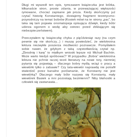
Długi mi wyszedł ten opis, tymczasem książeczka jest krótka,
kilkanaście stron, proste zdania, w przeważającej większości
rymowane, chociaż zapisane jak proza. Kiedy skończymy już
czytać historię Konstantego, dostajemy fragment teoretyczno-
przyrodniczy na temat bobrów (Kostek mówi na te strony „pac”, bo
taka się tam pojawia onomatopeja opisująca dźwięk, kiedy bóbr
uderza ogonem o wodę aby ostrzec przed zbliżającym się
niebezpieczeństwem).
Przeczytałem tę książeczkę chyba z pięćdziesiąt razy (na czym
pewnie się nie skończy...) i muszę powiedzieć, że wielokrotna
lektura niezwykle poszerza możliwości poznawcze. Pomyślałem
sobie nawet, że gdybym z taką częstotliwością czytał np.
„Zbrodnię i karę” to miałbym wnioski lepsze niż Michaił Bachtin.
Może warto kiedyś spróbować? W przypadku „Bobra” wielokrotna
lektura nie pchnie raczej teorii literatury na nowe tory, niemniej
pytania się pojawiają – dlaczego bobry myślą wciąż o pracy a
wiewiórki tylko o zabawie? Czy tata-wiewiór naprawdę nie potrafił
stwierdzić przez banalne porównanie, że Konstanty nie jest
wiewiórką? Dlaczego mały bóbr nazywa się Konstanty, mały
wiewiórek Basiek a inni pozostają bezimienni? Niby błahostki a
człowiek się zastanawia...