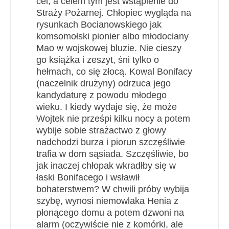
cel, a celem tym jest wstąpienie do
Straży Pożarnej. Chłopiec wygląda na
rysunkach Bocianowskiego jak
komsomołski pionier albo młodociany
Mao w wojskowej bluzie. Nie cieszy
go książka i zeszyt, śni tylko o
hełmach, co się złocą. Kowal Bonifacy
(naczelnik drużyny) odrzuca jego
kandydaturę z powodu młodego
wieku. I kiedy wydaje się, że może
Wojtek nie prześpi kilku nocy a potem
wybije sobie strażactwo z głowy
nadchodzi burza i piorun szczęśliwie
trafia w dom sąsiada. Szczęśliwie, bo
jak inaczej chłopak wkradłby się w
łaski Bonifacego i wsławił
bohaterstwem? W chwili próby wybija
szybę, wynosi niemowlaka Henia z
płonącego domu a potem dzwoni na
alarm (oczywiście nie z komórki, ale