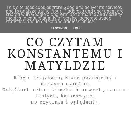
This site uses cookies from Google to deliver its services
and to analyze traffic. Your IP address and user-agent are
shared with Google along with performance and security
metrics to ensure quality of service, generate usage
statistics, and to detect and address abuse.
LEARN MORE
GOT IT
CO CZYTAM
KONSTANTEMU I
MATYLDZIE
Blog o książkach, które poznajemy z
naszymi dziećmi.
Książkach retro, książkach nowych, czarno-
białych, kolorowych.
Do czytania i oglądania.