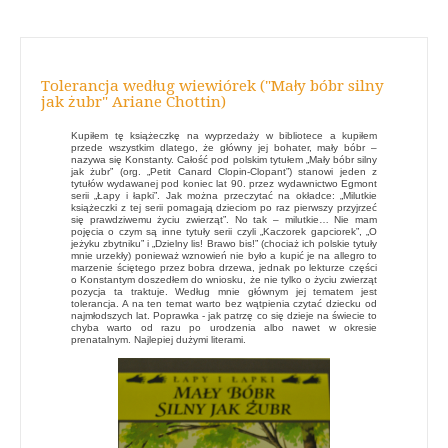
Tolerancja według wiewiórek ("Mały bóbr silny
jak żubr" Ariane Chottin)
Kupiłem tę książeczkę na wyprzedaży w bibliotece a kupiłem
przede wszystkim dlatego, że główny jej bohater, mały bóbr –
nazywa się Konstanty. Całość pod polskim tytułem „Mały bóbr silny
jak żubr” (org. „Petit Canard Clopin-Clopant”) stanowi jeden z
tytułów wydawanej pod koniec lat 90. przez wydawnictwo Egmont
serii „Łapy i łapki”. Jak można przeczytać na okładce: „Milutkie
książeczki z tej serii pomagają dzieciom po raz pierwszy przyjrzeć
się prawdziwemu życiu zwierząt”. No tak – milutkie… Nie mam
pojęcia o czym są inne tytuły serii czyli „Kaczorek gapciorek”, „O
jeżyku zbytniku” i „Dzielny lis! Brawo bis!” (chociaż ich polskie tytuły
mnie urzekły) ponieważ wznowień nie było a kupić je na allegro to
marzenie ściętego przez bobra drzewa, jednak po lekturze części
o Konstantym doszedłem do wniosku, że nie tylko o życiu zwierząt
pozycja ta traktuje. Według mnie głównym jej tematem jest
tolerancja. A na ten temat warto bez wątpienia czytać dziecku od
najmłodszych lat. Poprawka - jak patrzę co się dzieje na świecie to
chyba warto od razu po urodzenia albo nawet w okresie
prenatalnym. Najlepiej dużymi literami.