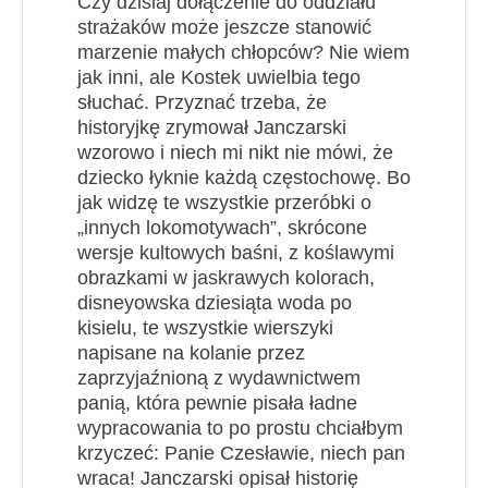
Czy dzisiaj dołączenie do oddziału
strażaków może jeszcze stanowić
marzenie małych chłopców? Nie wiem
jak inni, ale Kostek uwielbia tego
słuchać. Przyznać trzeba, że
historyjkę zrymował Janczarski
wzorowo i niech mi nikt nie mówi, że
dziecko łyknie każdą częstochowę. Bo
jak widzę te wszystkie przeróbki o
„innych lokomotywach”, skrócone
wersje kultowych baśni, z koślawymi
obrazkami w jaskrawych kolorach,
disneyowska dziesiąta woda po
kisielu, te wszystkie wierszyki
napisane na kolanie przez
zaprzyjaźnioną z wydawnictwem
panią, która pewnie pisała ładne
wypracowania to po prostu chciałbym
krzyczeć: Panie Czesławie, niech pan
wraca! Janczarski opisał historię