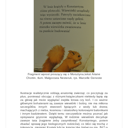
Fragment wprost proszący się o Morsztyna,
tekst
Ariane
Chottin,
tłum. Małgorzata Nesteruk,
rys. Marcelle Geneste
Ilustracje realistycznie oddają anatomię zwierząt, co poczytuję za
plus, ponieważ obcując z różnymi książeczkami niekiedy łapię się
za głowę jak może wyglądać zwykła krowa czy koń. I co ważne
głównymi bohaterami są zawsze wiewiórki i bobry, nie ma miliona
szczegółów, innych stworzeń łypiących z wody lub drzew,
machających z nieba, kosmosu i stratosfery kolorowymi balonikami
i innym badziewiem. Dzięki temu rzeczywiście można poznać jak
opisywane gryzonie wyglądają. W rodzinie wiewiórek decyduje
zawsze tata (najpierw żeby zasymilować Konstantego, potem
zbadać sprawę jego biologicznych rodziców), co kłóci się trochę z
tolerancją, niemniej Kostek lubi tę książeczkę (mówi na nią „Bó”) a