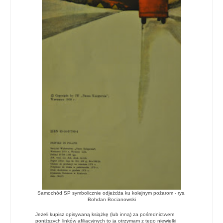
Samochód SP symbolicznie odjeżdża ku kolejnym pożarom - rys.
Bohdan Bocianowski
Jeżeli kupisz opisywaną książkę (lub inną) za pośrednictwem
poniższych linków afiliacyjnych to ja otrzymam z tego niewielki