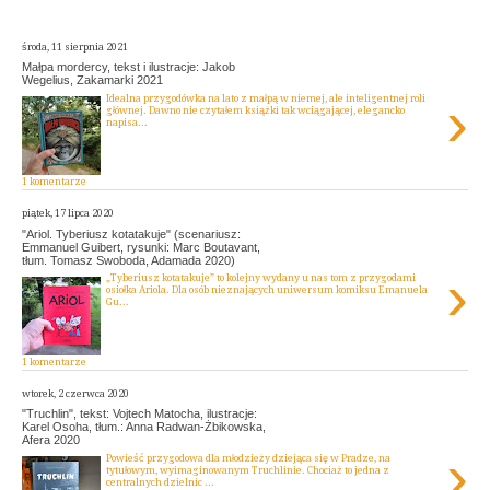
środa, 11 sierpnia 2021
Małpa mordercy, tekst i ilustracje: Jakob
Wegelius, Zakamarki 2021
›
Idealna przygodówka na lato z małpą w niemej, ale inteligentnej roli
głównej. Dawno nie czytałem książki tak wciągającej, elegancko
napisa...
1 komentarze
piątek, 17 lipca 2020
"Ariol. Tyberiusz kotatakuje" (scenariusz:
Emmanuel Guibert, rysunki: Marc Boutavant,
tłum. Tomasz Swoboda, Adamada 2020)
›
„Tyberiusz kotatakuje” to kolejny wydany u nas tom z przygodami
osiołka Ariola. Dla osób nieznających uniwersum komiksu Emanuela
Gu...
1 komentarze
wtorek, 2 czerwca 2020
"Truchlin", tekst: Vojtech Matocha, ilustracje:
Karel Osoha, tłum.: Anna Radwan-Żbikowska,
Afera 2020
›
Powieść przygodowa dla młodzieży dziejąca się w Pradze, na
tytułowym, wyimaginowanym Truchlinie. Chociaż to jedna z
centralnych dzielnic ...