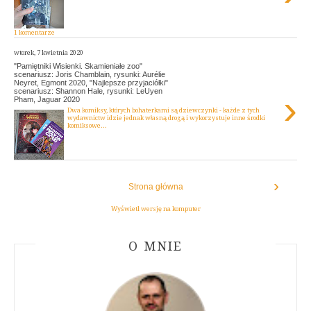
1 komentarze
wtorek, 7 kwietnia 2020
"Pamiętniki Wisienki. Skamieniałe zoo"
scenariusz: Joris Chamblain, rysunki: Aurélie
Neyret, Egmont 2020, "Najlepsze przyjaciółki"
scenariusz: Shannon Hale, rysunki: LeUyen
›
Pham, Jaguar 2020
Dwa komiksy, których bohaterkami są dziewczynki - każde z tych
wydawnictw idzie jednak własną drogą i wykorzystuje inne środki
komiksowe...
›
Strona główna
Wyświetl wersję na komputer
ABOUT AUTHOR
O MNIE