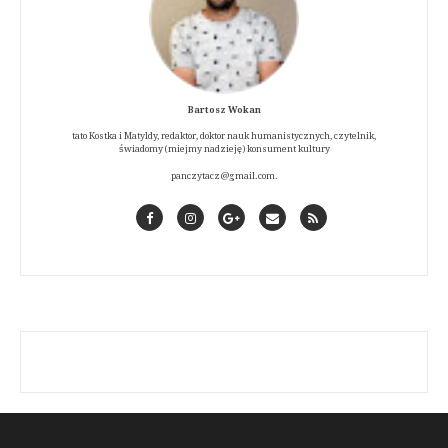
Bartosz Wokan
tato Kostka i Matyldy, redaktor, doktor nauk humanistycznych, czytelnik,
świadomy (miejmy nadzieję) konsument kultury
panczytacz@gmail.com.
Facebook
Instagram
GooglePlus
Contact
RSS