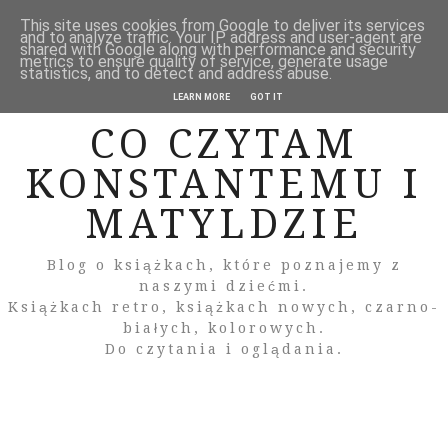
This site uses cookies from Google to deliver its services
and to analyze traffic. Your IP address and user-agent are
shared with Google along with performance and security
metrics to ensure quality of service, generate usage
statistics, and to detect and address abuse.
LEARN MORE
GOT IT
CO CZYTAM
KONSTANTEMU I
MATYLDZIE
Blog o książkach, które poznajemy z
naszymi dziećmi.
Książkach retro, książkach nowych, czarno-
białych, kolorowych.
Do czytania i oglądania.