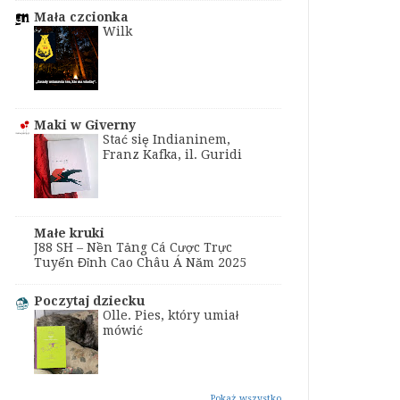
Mała czcionka
Wilk
Maki w Giverny
Stać się Indianinem,
Franz Kafka, il. Guridi
Małe kruki
J88 SH – Nền Tảng Cá Cược Trực
Tuyến Đỉnh Cao Châu Á Năm 2025
Poczytaj dziecku
Olle. Pies, który umiał
mówić
Pokaż wszystko