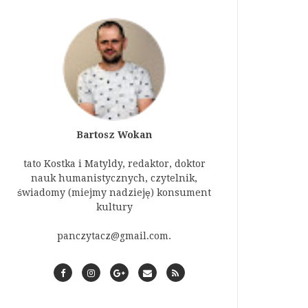
Bartosz Wokan
tato Kostka i Matyldy, redaktor, doktor
nauk humanistycznych, czytelnik,
świadomy (miejmy nadzieję) konsument
kultury
panczytacz@gmail.com.
F
I
G
C
R
a
n
o
o
S
c
s
o
n
S