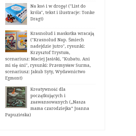
Na koń i w drogę! ("List do
króla", tekst i ilustracje: Tonke
Dragt)
Krasnolud i maskotka wracają
("Krasnolud Nap. Śmiech
nadejdzie jutro", rysunki:
Krzysztof Trystuła,
scenariusz: Maciej Jasińki, "Kubatu. Ani
mi się śni", rysunki: Przemysław Surma,
scenariusz: Jakub Syty, Wydawnictwo
Egmont)
Kreatywność dla
początkujących i
zaawansowanych („Nasza
mama czarodziejka” Joanna
Papuzińska)