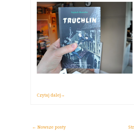
Czytaj dalej
→
← Nowsze posty
St