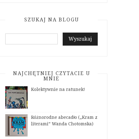
e
t
g
t
b
a
l
a
o
g
e
c
SZUKAJ NA BLOGU
o
r
P
t
k
a
l
m
u
s
NAJCHĘTNIEJ CZYTACIE U
MNIE
Kolektywnie na ratunek!
Różnorodne abecadło („Kram z
literami” Wanda Chotomska)