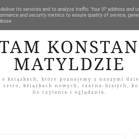
ZNOŚCIOWE
SZKLARSKA PORĘBA
KĄCIK POPKULTU
eliver its services and to analyze traffic. Your IP address and 
ormance and security metrics to ensure quality of service, gen
abuse.
YTAM KONSTAN
MATYLDZIE
 o książkach, które poznajemy z naszymi dzi
 retro, książkach nowych, czarno-białych, k
Do czytania i oglądania.