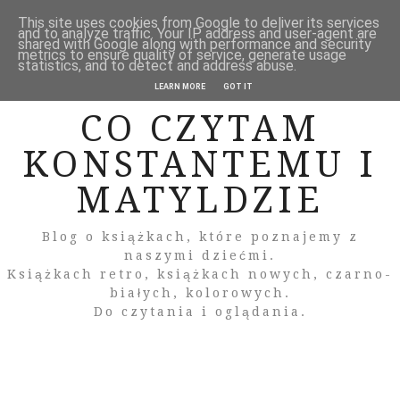
This site uses cookies from Google to deliver its services
and to analyze traffic. Your IP address and user-agent are
shared with Google along with performance and security
metrics to ensure quality of service, generate usage
statistics, and to detect and address abuse.
LEARN MORE
GOT IT
CO CZYTAM
KONSTANTEMU I
MATYLDZIE
Blog o książkach, które poznajemy z
naszymi dziećmi.
Książkach retro, książkach nowych, czarno-
białych, kolorowych.
Do czytania i oglądania.