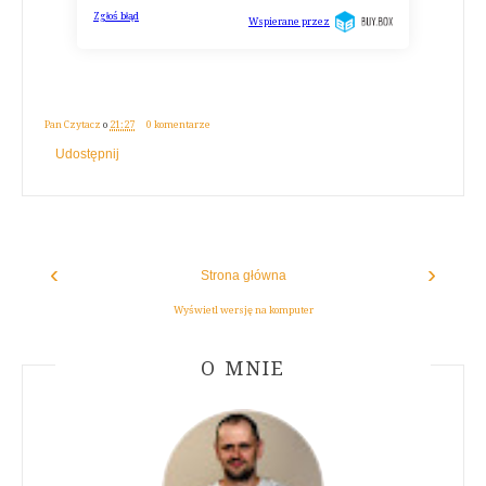
Pan Czytacz
o
21:27
0 komentarze
Udostępnij
‹
›
Strona główna
Wyświetl wersję na komputer
ABOUT AUTHOR
O MNIE