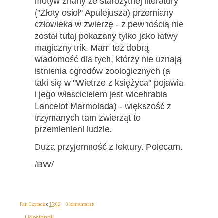
motyw znany ze starożytnej literatury
("Złoty osioł" Apulejusza) przemiany
człowieka w zwierzę - z pewnością nie
został tutaj pokazany tylko jako łatwy
magiczny trik. Mam też dobrą
wiadomość dla tych, którzy nie uznają
istnienia ogrodów zoologicznych (a
taki się w "Wietrze z księżyca" pojawia
i jego właścicielem jest wicehrabia
Lancelot Marmolada) - większość z
trzymanych tam zwierząt to
przemienieni ludzie.
Duża przyjemność z lektury. Polecam.
/BW/
Pan Czytacz
o
17:02
0 komentarze
Udostępnij