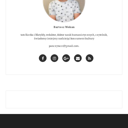
Bartosz Wokan
tato Kostka i Matyldy, redaktor, doktor nauk humanistycznych, czytelnik,
świadomy (miejmy nadzieję) konsument kultury
panczytacz@gmail.com.
Facebook
Instagram
GooglePlus
Contact
RSS