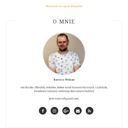
Wyświetl wersję na komputer
ABOUT AUTHOR
O MNIE
Bartosz Wokan
tato Kostka i Matyldy, redaktor, doktor nauk humanistycznych, czytelnik,
świadomy (miejmy nadzieję) konsument kultury
panczytacz@gmail.com.
Facebook
Instagram
GooglePlus
Contact
RSS