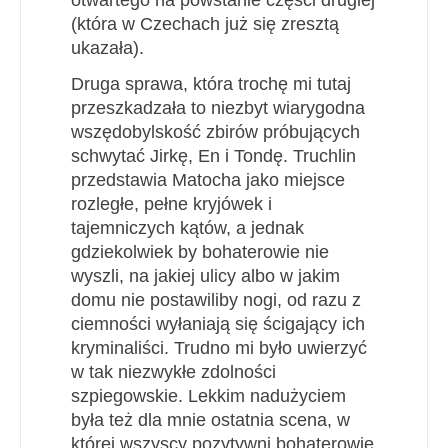
(która w Czechach już się zresztą
ukazała).
Druga sprawa, która trochę mi tutaj
przeszkadzała to niezbyt wiarygodna
wszędobylskość zbirów próbujących
schwytać Jirkę, En i Tondę. Truchlin
przedstawia Matocha jako miejsce
rozległe, pełne kryjówek i
tajemniczych kątów, a jednak
gdziekolwiek by bohaterowie nie
wyszli, na jakiej ulicy albo w jakim
domu nie postawiliby nogi, od razu z
ciemności wyłaniają się ścigający ich
kryminaliści. Trudno mi było uwierzyć
w tak niezwykłe zdolności
szpiegowskie. Lekkim nadużyciem
była też dla mnie ostatnia scena, w
której wszyscy pozytywni bohaterowie