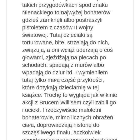
takich przygodówkach spod znaku
Nienackiego to najwyżej bohaterów
gdzieś zamknęli albo postraszyli
pistoletem z czasów II wojny
światowej. Tutaj dzieciaki są
torturowane, bite, strzelają do nich,
związują, a oni wciąż uderzają o coś
głowami, zjeżdżają na plecach po
schodach, spadają z murów albo
wpadają do dziur itd. I wymieniłem
tutaj tylko małą część przykrości,
które dotykają dzieciarnię w tej
książce. Trochę to wygląda jak w kinie
akcji z Brucem Willisem czyli zabili go
i uciekł. I rzeczywiście małoletni
bohaterowie, mimo licznych obrażeń
ciała, doprowadzają historię do
szczęśliwego finału, aczkolwiek
otwartego na powstanie części drugiej