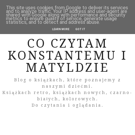
This site uses cookies from Google to deliver its services
and to analyze traffic. Your IP address and user-agent are
shared with Google along with performance and security
metrics to ensure quality of service, generate usage
statistics, and to detect and address abuse.
LEARN MORE
GOT IT
CO CZYTAM
KONSTANTEMU I
MATYLDZIE
Blog o książkach, które poznajemy z
naszymi dziećmi.
Książkach retro, książkach nowych, czarno-
białych, kolorowych.
Do czytania i oglądania.