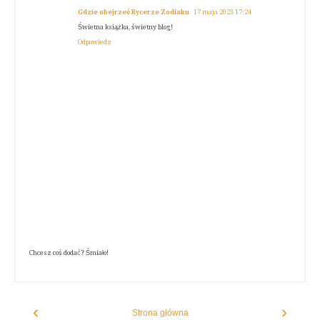
Gdzie obejrzeć Rycerze Zodiaku
17 maja 2023 17:24
Świetna książka, świetny blog!
Odpowiedz
Chcesz coś dodać? Śmiało!
‹
›
Strona główna