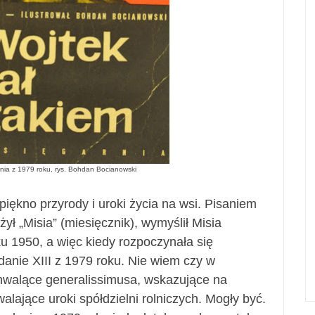
nia z 1979 roku, rys. Bohdan Bocianowski
 piękno przyrody i uroki życia na wsi. Pisaniem
żył „Misia” (miesięcznik), wymyślił Misia
ku 1950, a więc kiedy rozpoczynała się
anie XIII z 1979 roku. Nie wiem czy w
chwalące generalissimusa, wskazujące na
alające uroki spółdzielni rolniczych. Mogły być.