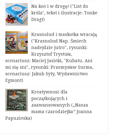
Na koń i w drogę! ("List do
króla", tekst i ilustracje: Tonke
Dragt)
Krasnolud i maskotka wracają
("Krasnolud Nap. Śmiech
nadejdzie jutro", rysunki:
Krzysztof Trystuła,
scenariusz: Maciej Jasińki, "Kubatu. Ani
mi się śni", rysunki: Przemysław Surma,
scenariusz: Jakub Syty, Wydawnictwo
Egmont)
Kreatywność dla
początkujących i
zaawansowanych („Nasza
mama czarodziejka” Joanna
Papuzińska)