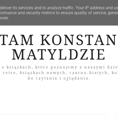
ZNOŚCIOWE
SZKLARSKA PORĘBA
KĄCIK POPKULTU
eliver its services and to analyze traffic. Your IP address and u
ormance and security metrics to ensure quality of service, gene
buse.
YTAM KONSTAN
MATYLDZIE
 o książkach, które poznajemy z naszymi dzi
 retro, książkach nowych, czarno-białych, k
Do czytania i oglądania.