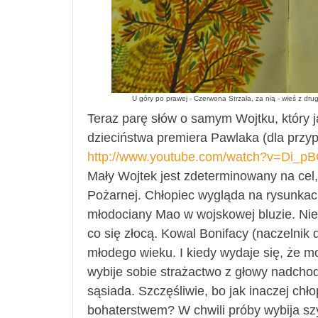
U góry po prawej - Czerwona Strzała, za nią - wieś z dru
Teraz parę słów o samym Wojtku, który 
dzieciństwa premiera Pawlaka (dla przyp
http://www.youtube.com/watch?v=Di_
Mały Wojtek jest zdeterminowany na cel,
Pożarnej. Chłopiec wygląda na rysunkac
młodociany Mao w wojskowej bluzie. Nie c
co się złocą. Kowal Bonifacy (naczelnik
młodego wieku. I kiedy wydaje się, że m
wybije sobie strażactwo z głowy nadchodz
sąsiada. Szczęśliwie, bo jak inaczej chło
bohaterstwem? W chwili próby wybija s