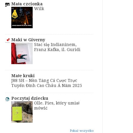
Mała czcionka
Wilk
Maki w Giverny
Stać się Indianinem,
Franz Kafka, il. Guridi
Małe kruki
J88 SH – Nền Tảng Cá Cược Trực
Tuyến Đỉnh Cao Châu Á Năm 2025
Poczytaj dziecku
Olle. Pies, który umiał
mówić
Pokaż wszystko