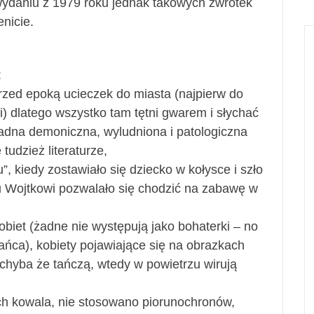
wydaniu z 1979 roku jednak takowych zwrotek
enicie.
:
przed epoką ucieczek do miasta (najpierw do
) dlatego wszystko tam tętni gwarem i słychać
c żadna demoniczna, wyludniona i patologiczna
 tudzież literaturze,
”, kiedy zostawiało się dziecko w kołysce i szło
 Wojtkowi pozwalało się chodzić na zabawę w
kobiet (żadne nie występują jako bohaterki – no
tańca), kobiety pojawiające się na obrazkach
hyba że tańczą, wtedy w powietrzu wirują
 fach kowala, nie stosowano piorunochronów,