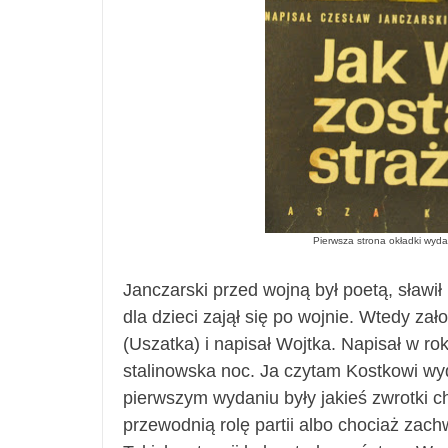
Pierwsza strona okładki wyda
Janczarski przed wojną był poetą, sławił
dla dzieci zajął się po wojnie. Wtedy zało
(Uszatka) i napisał Wojtka. Napisał w ro
stalinowska noc. Ja czytam Kostkowi wyd
pierwszym wydaniu były jakieś zwrotki 
przewodnią rolę partii albo chociaż zachw