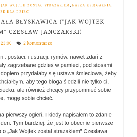
,
,
,
JAK WOJTEK ZOSTAŁ STRAŻAKIEM
NASZA KSIĘGARNIA
ZE DLA DZIECI
IAŁA BŁYSKAWICA ("JAK WOJTEK
M" CZESŁAW JANCZARSKI)
23:00
2 komentarze
i, postaci, ilustracji, rymów, nawet zdań z
ały zagrzebane gdzieś w pamięci, pod stosami
j dopiero przydałaby się ustawa śmieciowa, żeby
hciałbym, aby tego bloga śledzili nie tylko ci,
dziecku, ale również chcący przypomnieć sobie
e, mogę sobie chcieć.
a pierwszy ogień. I kiedy napisałem to zdanie
den. Tym bardziej, że jest to obecnie pierwsze
ę o „Jak Wojtek został strażakiem” Czesława