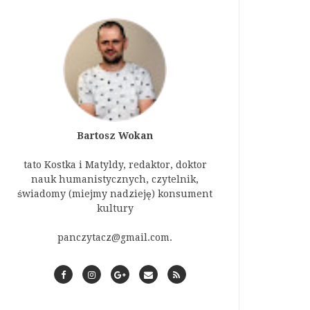
Bartosz Wokan
tato Kostka i Matyldy, redaktor, doktor
nauk humanistycznych, czytelnik,
świadomy (miejmy nadzieję) konsument
kultury
panczytacz@gmail.com.
F
I
G
C
R
a
n
o
o
S
c
s
o
n
S