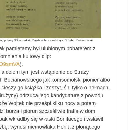
giej połowy XX w.,
tekst: Czesław Janczarski, rys. Bohdan Bocianowski
jak pamiętamy był ulubionym bohaterem z
omnienia kultowy clip:
pBO9smVA
).
 a celem tym jest wstąpienie do Straży
h Bocianowskiego jak komsomołski pionier albo
ieszy go książka i zeszyt, śni tylko o hełmach,
 drużyny) odrzuca jego kandydaturę z powodu
oże Wojtek nie prześpi kilku nocy a potem
i burza i piorun szczęśliwie trafia w dom
pak wkradłby się w łaski Bonifacego i wsławił
zybę, wynosi niemowlaka Henia z płonącego