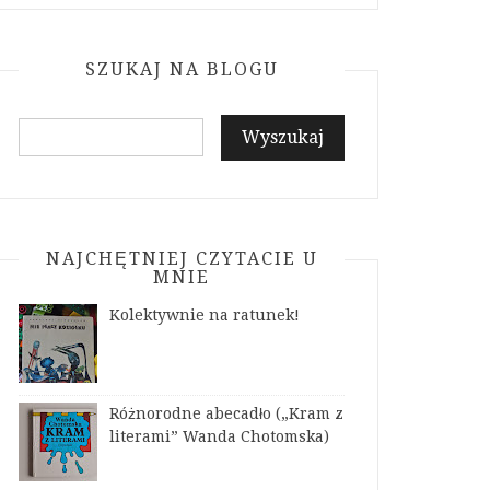
e
t
g
t
b
a
l
a
o
g
e
c
SZUKAJ NA BLOGU
o
r
P
t
k
a
l
m
u
s
NAJCHĘTNIEJ CZYTACIE U
MNIE
Kolektywnie na ratunek!
Różnorodne abecadło („Kram z
literami” Wanda Chotomska)