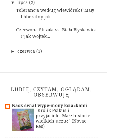
▼
lipca
(2)
Tolerancja według wiewiórek ("Mały
bóbr silny jak ...
Czerwona Strzała vs. Biała Błyskawica
("Jak Wojtek...
►
czerwca
(1)
LUBIĘ, CZYTAM, OGLĄDAM,
OBSERWUJĘ
Nasz świat wypełniony ksiażkami
"Królik Psikus i
przyjaciele. Małe historie
wielkich uczuć" (Novae
Res)