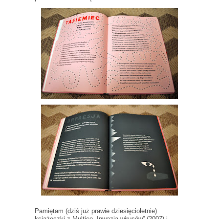
Pamiętam (dziś już prawie dziesięcioletnie)
książeczki z Multico „Inwazja wirusów” (2007) i