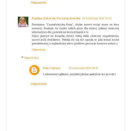
Odpowiedz
Paulina Zaborek/ Poczytaj dziecku
10 września 2016 23:31
Pamiętam "Czarodziejską Kurę", chyba nawet wciąż mam ze dwa
numery. Brakuje na rynku takich pism dla dzieci, jakiejś twórczej
alternatywy dla gazetek na licencji bajek z tv.
Fajny pomysł na książkę, dzieci lubią takie cielesne zagadnienia,
nawet jeśli chorobowe. Podoba mi się też sposób, w jaki temat został
potraktowany, a najbardziej nieco zjadliwe poczucie humoru autora ;)
Odpowiedz
Odpowiedzi
Pan Czytacz
12 września 2016 20:18
I zdroworozsądkowe, antyklerykalne podejście też jest ok:)
Odpowiedz