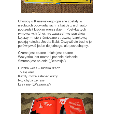
Choroby u Kaniewskiego opisane zostały w
niedługich opowiadaniach, a każde z nich autor
poprzedził krótkim wierszykiem. Poetyka tych
rymowanych (choć nie zawsze!) wstępniaków
kojarzy mi się z śmieszno-straszną, barokową
poezją księdza Józefa Baki. Oczywiście trudno je
porównywać jeden do jednego, ale posłuchajmy:
Czarne jest czarne i białe jest czarne
Wszystko jest marne i pachnie nieładnie
Smutno jest na dnie („Depresja”)
Ludzka wesz – ludzka rzecz
To się wie!
Każdy może załapać wszy
No, chyba że łysy
Łysy nie („Wszawica”)