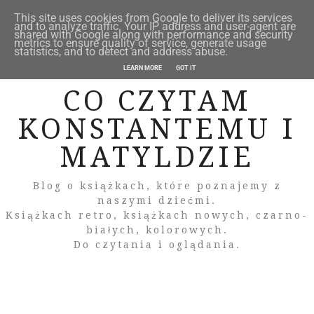
This site uses cookies from Google to deliver its services
and to analyze traffic. Your IP address and user-agent are
shared with Google along with performance and security
metrics to ensure quality of service, generate usage
statistics, and to detect and address abuse.
LEARN MORE
GOT IT
CO CZYTAM
KONSTANTEMU I
MATYLDZIE
Blog o książkach, które poznajemy z
naszymi dziećmi.
Książkach retro, książkach nowych, czarno-
białych, kolorowych.
Do czytania i oglądania.