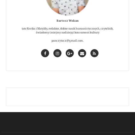
Bartosz Wokan
tato Kostka i Matyldy, redaktor, doktor nauk humanistycznych, czytelnik,
świadomy (miejmy nadzieję) konsument kultury
panczytacz@gmail.com.
Facebook
Instagram
GooglePlus
Contact
RSS