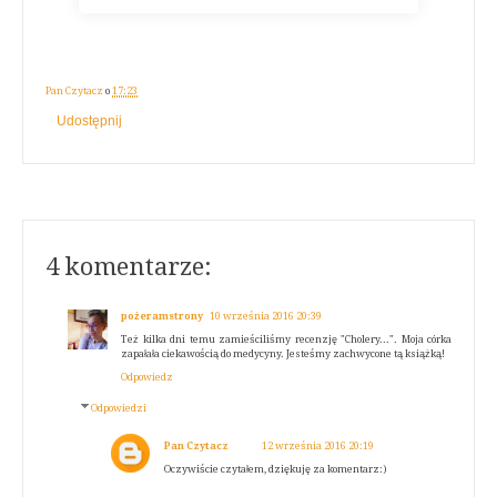
Pan Czytacz
o
17:23
Udostępnij
4 komentarze:
pożeramstrony
10 września 2016 20:39
Też kilka dni temu zamieściliśmy recenzję "Cholery...". Moja córka
zapałała ciekawością do medycyny. Jesteśmy zachwycone tą książką!
Odpowiedz
Odpowiedzi
Pan Czytacz
12 września 2016 20:19
Oczywiście czytałem, dziękuję za komentarz:)