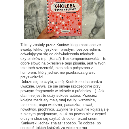
Teksty zostały przez Kaniewskiego napisane ze
swadą, lekko, językiem prostym, bezpośrednim,
odwołującym się do doświadczenia młodych
czytelników (np. „Rana”). Bezkompromisowość – to
dobre słowo na określenie tego pisania, jest w tych
tekstach szczerość, nierzadko połączona z
humorem, który jednak nie przekracza granic
przyzwoitości.
Dobrze się to czyta, a mój Kostek słucha bardzo
uważnie. Bywa, że się śmieje (szczególnie przy
pewnym fragmencie w tekście o próchnicy…). Jak
dla mnie jest to duży sukces autora. Przecież
kolejne rozdziały mają tutaj tytuły: wszawica,
tasiemiec, ospa wietrzna, padaczka, zawał,
nowotwór, próchnica. Zwykle te słowa nie kojarzą się
z niczym przyjemnym, a już na pewno nie z czymś
o czym chce się czytać dzieciom przed snem.
Kaniewski jednak znalazł sposób. To dobrze, bo
przecież takich książek za wiele nie ma…