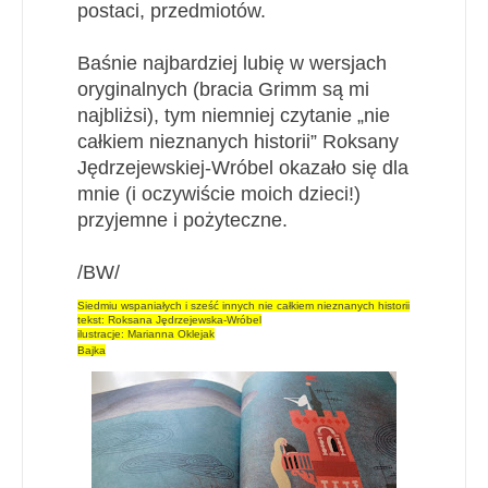
postaci, przedmiotów.
Baśnie najbardziej lubię w wersjach
oryginalnych (bracia Grimm są mi
najbliżsi), tym niemniej czytanie „nie
całkiem nieznanych historii” Roksany
Jędrzejewskiej-Wróbel okazało się dla
mnie (i oczywiście moich dzieci!)
przyjemne i pożyteczne.
/BW/
Siedmiu wspaniałych i sześć innych nie całkiem nieznanych historii
tekst: Roksana Jędrzejewska-Wróbel
ilustracje: Marianna Oklejak
Bajka