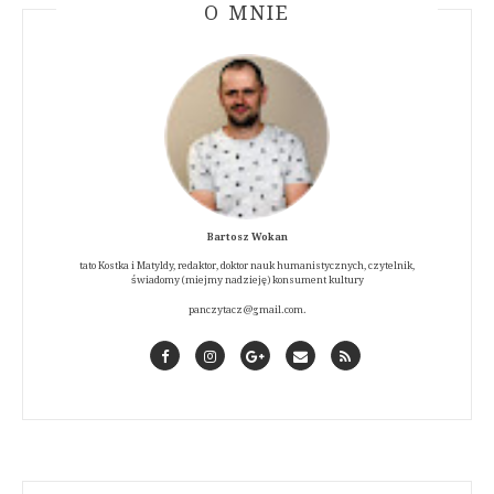
ABOUT AUTHOR
O MNIE
Bartosz Wokan
tato Kostka i Matyldy, redaktor, doktor nauk humanistycznych, czytelnik,
świadomy (miejmy nadzieję) konsument kultury
panczytacz@gmail.com.
Facebook
Instagram
GooglePlus
Contact
RSS