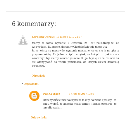
6 komentarzy:
Karolina Obrzut
16 lutego 2017 22:57
Mamy to samo wydanie i uważam, że jest najładniejsze ze
wszystkich. Ilustracje Marianny Oklejak świetnie tu pasują!
Same teksty są naprawdę zgrabnie napisane, czyta się je na głos z
przyjemnością. To jedna z tych książek, do których co jakiś czas
wracamy i będziemy wracać jeszcze długo. Myślę, że te historie da
się odczytywać na wielu poziomach, do których dzieci dorastają
stopniowo.
Odpowiedz
Odpowiedzi
Pan Czytacz
17 lutego 2017 10:04
Rzeczywiście można czytać te teksty na różne sposoby - od
razu widać, że autorka miała pomysł i konsekwentnie go
zrealizowała...
Odpowiedz