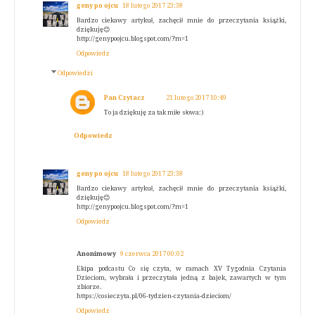
geny po ojcu
18 lutego 2017 23:38
Bardzo ciekawy artykuł, zachęcił mnie do przeczytania książki,
dziękuję😊
http://genypoojcu.blogspot.com/?m=1
Odpowiedz
Odpowiedzi
Pan Czytacz
21 lutego 2017 10:49
To ja dziękuję za tak miłe słowa:)
Odpowiedz
geny po ojcu
18 lutego 2017 23:38
Bardzo ciekawy artykuł, zachęcił mnie do przeczytania książki,
dziękuję😊
http://genypoojcu.blogspot.com/?m=1
Odpowiedz
Anonimowy
9 czerwca 2017 00:02
Ekipa podcastu Co się czyta, w ramach XV Tygodnia Czytania
Dzieciom, wybrała i przeczytała jedną z bajek, zawartych w tym
zbiorze.
https://cosieczyta.pl/06-tydzien-czytania-dzieciom/
Odpowiedz