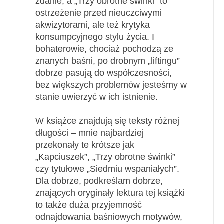
zdanie, a „Trzy obrotne świnki” to
ostrzeżenie przed nieuczciwymi
akwizytorami, ale też krytyka
konsumpcyjnego stylu życia. I
bohaterowie, chociaż pochodzą ze
znanych baśni, po drobnym „liftingu”
dobrze pasują do współczesności,
bez większych problemów jesteśmy w
stanie uwierzyć w ich istnienie.
W książce znajdują się teksty różnej
długości – mnie najbardziej
przekonały te krótsze jak
„Kapciuszek”, „Trzy obrotne świnki”
czy tytułowe „Siedmiu wspaniałych”.
Dla dobrze, podkreślam dobrze,
znających oryginały lektura tej książki
to także duża przyjemność
odnajdowania baśniowych motywów,