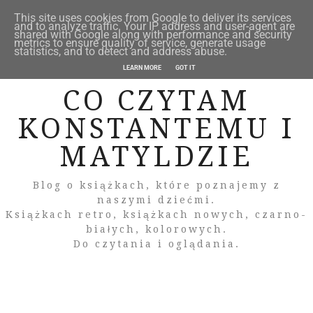
This site uses cookies from Google to deliver its services
and to analyze traffic. Your IP address and user-agent are
shared with Google along with performance and security
metrics to ensure quality of service, generate usage
statistics, and to detect and address abuse.
LEARN MORE
GOT IT
CO CZYTAM
KONSTANTEMU I
MATYLDZIE
Blog o książkach, które poznajemy z
naszymi dziećmi.
Książkach retro, książkach nowych, czarno-
białych, kolorowych.
Do czytania i oglądania.