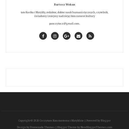
Bartosz Wokan
tato Kostka i Matyldy, redaktor, doktor nauk humanistycznych, czytelnik,
świadomy (miejmy nadzieję) konsument kultury
panczytacz@gmail.com.
Facebook
Instagram
GooglePlus
Contact
RSS
Copyright ©
2026
Co czytam Konstantemu i Matyldzie
| Powered by
Blogger
Design by
Promenade Themes
| Blogger Theme by
NewBloggerThemes.com