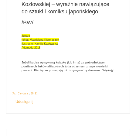
Kozłowskiej – wyraźnie nawiązujące
do sztuki i komiksu japońskiego.
/BW/
Jukato
tekst: Magdalena Kiermaszek
ilustracje: Kamila Kozłowska
Adamada 2018
Jeżeli kupisz opisywaną książkę (lub inną) za pośrednictwem
poniższych linków afiliacyjnych to ja otrzymam z tego niewielki
procent. Pieniądze pomagają mi utrzymywać tę domenę. Dziękuję!
Pan Czytacz
o
20:11
Udostępnij