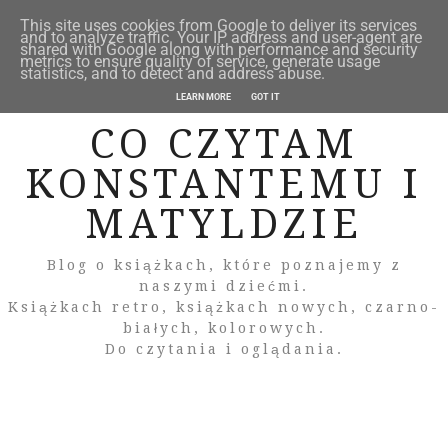
This site uses cookies from Google to deliver its services
and to analyze traffic. Your IP address and user-agent are
shared with Google along with performance and security
metrics to ensure quality of service, generate usage
statistics, and to detect and address abuse.
LEARN MORE
GOT IT
CO CZYTAM
KONSTANTEMU I
MATYLDZIE
Blog o książkach, które poznajemy z
naszymi dziećmi.
Książkach retro, książkach nowych, czarno-
białych, kolorowych.
Do czytania i oglądania.