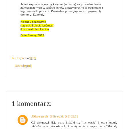
Jeżeli kupisz opisywaną książkę (lub inną) za pośrednictwem
zamieszczonych w tekście linków afiliacyjnych to ja otrzymam z
tego niewielki procent. Pieniądze pomagają mi utrzymywać tę
domenę. Dziękuję!
Klechdy sezamowe
napisał: Bolesła Leśmian
ilustrował: Jan Lenica
Dwie Siostry 2017
Pan Czytacz
o
10:03
Udostępnij
1 komentarz:
AMarszałek
25 listopada 2021 22:02
Coś pięknego! Moje stare książki się "nie ostały" i teraz kupuję
niektóre w antykwariatach. Z sentymentem wspominam "Klechdy