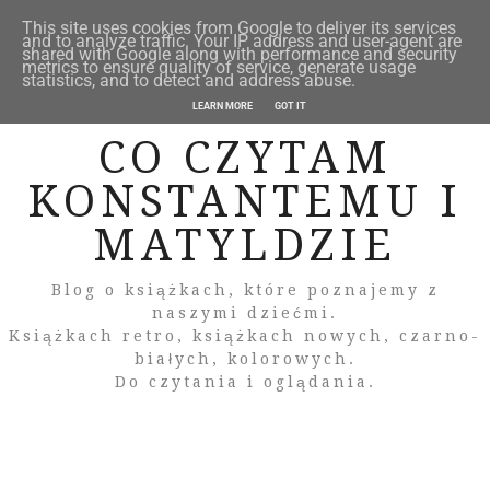
This site uses cookies from Google to deliver its services
and to analyze traffic. Your IP address and user-agent are
shared with Google along with performance and security
metrics to ensure quality of service, generate usage
statistics, and to detect and address abuse.
LEARN MORE
GOT IT
CO CZYTAM
KONSTANTEMU I
MATYLDZIE
Blog o książkach, które poznajemy z
naszymi dziećmi.
Książkach retro, książkach nowych, czarno-
białych, kolorowych.
Do czytania i oglądania.