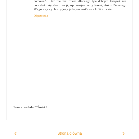
domowe". I też nie rozumiem, dlaczego tyle dobrych książek nie
doczekało się ekranizacji, np. kolejne tomy Narni, Ani z Zielonego
Wzgórza, czy choćby Jeżycjada, seria o Czarce L. Woźnickiej.
Odpowiedz
Chcesz coś dodać? Śmiało!
‹
›
Strona główna