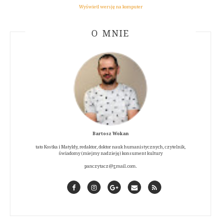
Wyświetl wersję na komputer
ABOUT AUTHOR
O MNIE
Bartosz Wokan
tato Kostka i Matyldy, redaktor, doktor nauk humanistycznych, czytelnik,
świadomy (miejmy nadzieję) konsument kultury
panczytacz@gmail.com.
Facebook
Instagram
GooglePlus
Contact
RSS