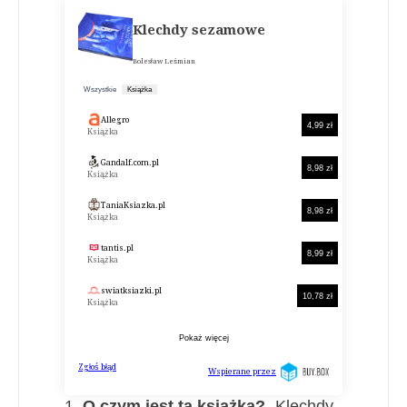
1.
O czym jest ta książka?
„Klechdy