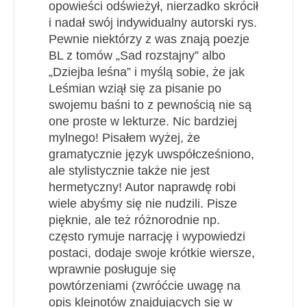
opowieści odświeżył, nierzadko skrócił
i nadał swój indywidualny autorski rys.
Pewnie niektórzy z was znają poezje
BL z tomów „Sad rozstajny” albo
„Dziejba leśna” i myślą sobie, że jak
Leśmian wziął się za pisanie po
swojemu baśni to z pewnością nie są
one proste w lekturze. Nic bardziej
mylnego! Pisałem wyżej, że
gramatycznie język uwspółcześniono,
ale stylistycznie także nie jest
hermetyczny! Autor naprawdę robi
wiele abyśmy się nie nudzili. Pisze
pięknie, ale też różnorodnie np.
często rymuje narrację i wypowiedzi
postaci, dodaje swoje krótkie wiersze,
wprawnie posługuje się
powtórzeniami (zwróćcie uwagę na
opis klejnotów znajdujących się w