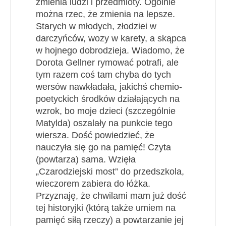
zmienia ludzi i przedmioty. Ogólnie
można rzec, że zmienia na lepsze.
Starych w młodych, złodziei w
darczyńców, wozy w karety, a skąpca
w hojnego dobrodzieja. Wiadomo, że
Dorota Gellner rymować potrafi, ale
tym razem coś tam chyba do tych
wersów nawkładała, jakichś chemio-
poetyckich środków działających na
wzrok, bo moje dzieci (szczególnie
Matylda) oszalały na punkcie tego
wiersza. Dość powiedzieć, że
nauczyła się go na pamięć!
C
zyta
(powtarza) sama. Wzięła
„Czarodziejski most” do przedszkola,
wieczorem zabiera do łóżka.
Przyznaję, że chwilami mam już dość
tej historyjki (którą także umiem na
pamięć siłą rzeczy) a powtarzanie jej