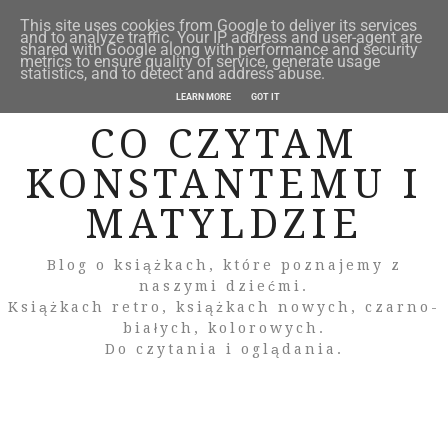
This site uses cookies from Google to deliver its services
and to analyze traffic. Your IP address and user-agent are
shared with Google along with performance and security
metrics to ensure quality of service, generate usage
statistics, and to detect and address abuse.
LEARN MORE
GOT IT
CO CZYTAM
KONSTANTEMU I
MATYLDZIE
Blog o książkach, które poznajemy z
naszymi dziećmi.
Książkach retro, książkach nowych, czarno-
białych, kolorowych.
Do czytania i oglądania.