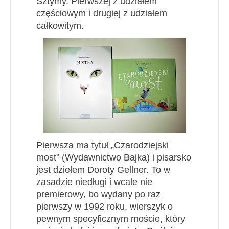
Sztymy. Pierwszej z udziałem
częściowym i drugiej z udziałem
całkowitym.
Pierwsza ma tytuł „Czarodziejski
most” (Wydawnictwo Bajka) i pisarsko
jest dziełem Doroty Gellner. To w
zasadzie niedługi
i w
cale nie
premierowy
, bo wydany po raz
pierwszy w 199
2
roku
,
wierszyk o
pewnym specyficznym moście, który