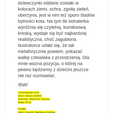
dziewczynki oddane zostało w
kolorach ziemi, ochra, zgniła zieleń,
oberżyna, jest w nim też sporo śladów
bytności kota. Na tym tle bohaterka
wyróżnia się czytelną, komiksową
kreską, wydaje się być najbardziej
realistyczna, choć zagubiona.
Ilustratorce udało się, że tak
metaforycznie powiem, pokazać
walkę człowieka z przestrzenią. Dla
mnie ważna pozycja, o której na
pewno będziemy z dziećmi jeszcze
nie raz rozmawiać.
/BW/
Czarodziejski most
tekst: Dorota Gellner
ilustracje: Marianna Sztyma
Bajka 2018
Pustka
tekst i rysunki: Marianna Sztyma