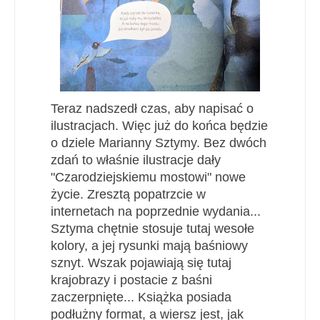
Teraz nadszedł czas, aby napisać o
ilustracjach. Więc już do końca będzie
o dziele Marianny Sztymy. Bez dwóch
zdań to właśnie ilustracje dały
"Czarodziejskiemu mostowi"
nowe
życie. Z
resztą popatrzcie w
internetach na poprzednie wydania...
Sztyma chętnie stosuje tutaj wesołe
kolory, a jej rysunki mają baśniowy
sznyt.
W
szak pojawiają się tutaj
krajobrazy i postacie z baśni
zaczerpnięte... Książka posiada
podłużny format, a wiersz jest, jak