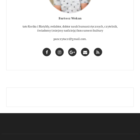
Bartosz Wokan
tato Kostka i Matyldy, redaktor, doktor nauk humanistycznych, czytelnik,
świadomy (miejmy nadzieję) konsument kultury
panczytacz@gmail.com.
Facebook
Instagram
GooglePlus
Contact
RSS